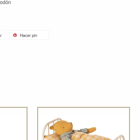
lgodón
r
Hacer pin