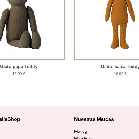
Osito papá Teddy
Osita mamá Tedd
18,90 €
18,90 €
eliaShop
Nuestras Marcas
agram
Maileg
Meri Meri