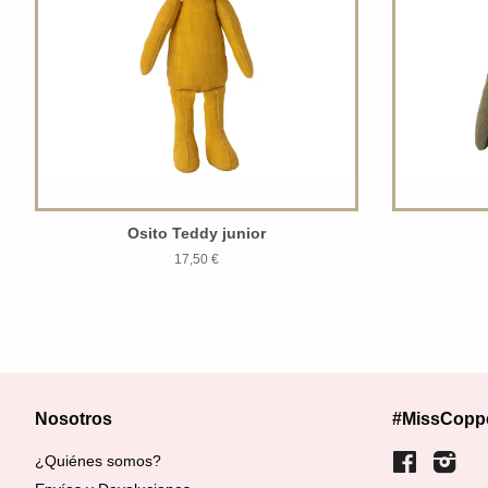
Osito Teddy junior
17,50 €
Nosotros
#MissCopp
¿Quiénes somos?
Facebook
Inst