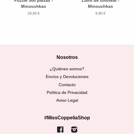
Puzzle 500 piezas -
Libro de colorear -
Minouchkas
Minouchkas
29,90 €
9,90 €
Nosotros
¿Quiénes somos?
Envíos y Devoluciones
Contacto
Política de Privacidad
Aviso Legal
#MissCoppeliaShop
Facebook
Instagram