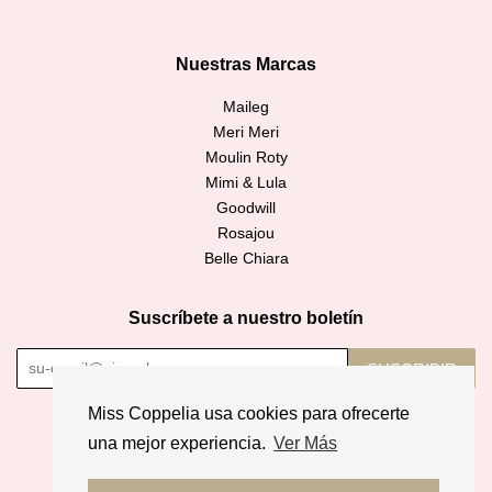
Nuestras Marcas
Maileg
Meri Meri
Moulin Roty
Mimi & Lula
Goodwill
Rosajou
Belle Chiara
Suscríbete a nuestro boletín
SUSCRIBIR
Miss Coppelia usa cookies para ofrecerte
Copyright © 2026,
Miss Coppelia
.
una mejor experiencia.
Ver Más
American
Diners
Discover
Jcb
Master
Apple
Google