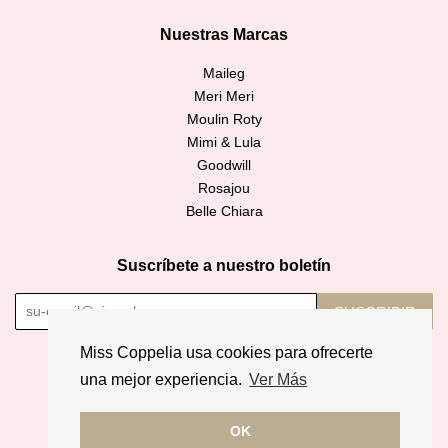
Nuestras Marcas
Maileg
Meri Meri
Moulin Roty
Mimi & Lula
Goodwill
Rosajou
Belle Chiara
Suscríbete a nuestro boletín
SUSCRIBIR
Miss Coppelia usa cookies para ofrecerte
Copyright © 2026,
Miss Coppelia
.
una mejor experiencia.
Ver Más
American
Diners
Discover
Jcb
Master
Apple
Google
Express
Club
OK
Pay
Pay
Paypal
Visa