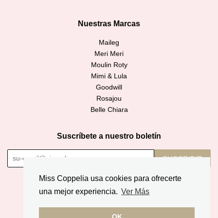
Nuestras Marcas
Maileg
Meri Meri
Moulin Roty
Mimi & Lula
Goodwill
Rosajou
Belle Chiara
Suscríbete a nuestro boletín
SUSCRIBIR
Miss Coppelia usa cookies para ofrecerte
Copyright © 2026,
Miss Coppelia
.
una mejor experiencia.
Ver Más
American
Diners
Discover
Jcb
Master
Apple
Google
Express
Club
OK