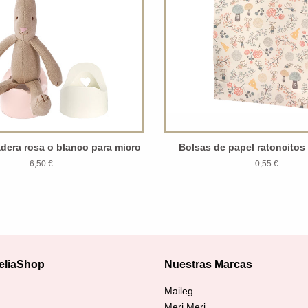
adera rosa o blanco para micro
Bolsas de papel ratoncitos
6,50 €
0,55 €
eliaShop
Nuestras Marcas
agram
Maileg
Meri Meri