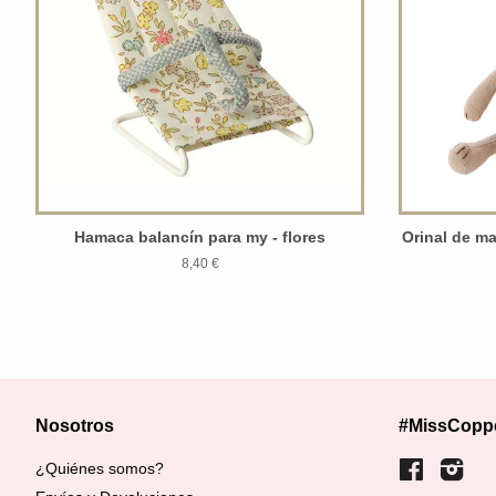
Hamaca balancín para my - flores
Orinal de m
8,40 €
Nosotros
#MissCopp
¿Quiénes somos?
Facebook
Inst