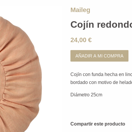
Maileg
Cojín redond
24,00 €
AÑADIR A MI COMPRA
Cojín con funda hecha en lino
bordado con motivo de helad
Diámetro 25cm
Compartir este producto