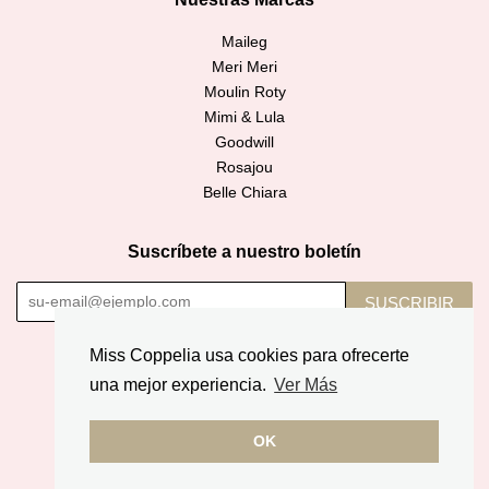
Maileg
Meri Meri
Moulin Roty
Mimi & Lula
Goodwill
Rosajou
Belle Chiara
Suscríbete a nuestro boletín
SUSCRIBIR
Miss Coppelia usa cookies para ofrecerte
Copyright © 2026,
Miss Coppelia
.
una mejor experiencia.
Ver Más
American
Diners
Discover
Jcb
Master
Apple
Google
Express
Club
OK
Pay
Pay
Paypal
Visa