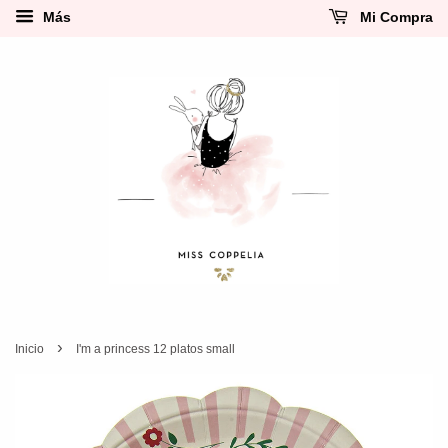
Más
Mi Compra
›
Inicio
I'm a princess 12 platos small