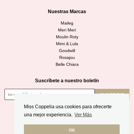
Nuestras Marcas
Maileg
Meri Meri
Moulin Roty
Mimi & Lula
Goodwill
Rosajou
Belle Chiara
Suscríbete a nuestro boletín
SUSCRIBIR
Miss Coppelia usa cookies para ofrecerte
Copyright © 2026,
Miss Coppelia
.
una mejor experiencia.
Ver Más
American
Diners
Discover
Jcb
Master
Apple
Google
Express
Club
OK
Pay
Pay