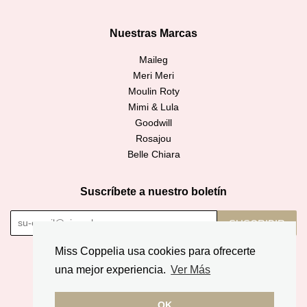
Nuestras Marcas
Maileg
Meri Meri
Moulin Roty
Mimi & Lula
Goodwill
Rosajou
Belle Chiara
Suscríbete a nuestro boletín
SUSCRIBIR
Miss Coppelia usa cookies para ofrecerte
Copyright © 2026,
Miss Coppelia
.
una mejor experiencia.
Ver Más
American
Diners
Discover
Jcb
Master
Apple
Google
Express
Club
OK