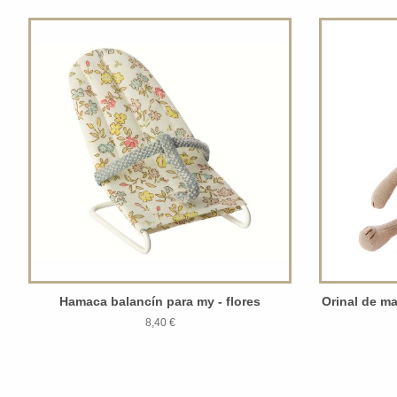
Hamaca balancín para my - flores
Orinal de m
8,40 €