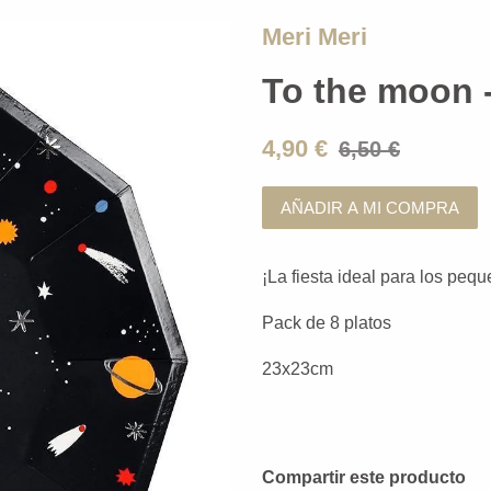
Meri Meri
To the moon -
4,90 €
6,50 €
AÑADIR A MI COMPRA
¡La fiesta ideal para los peq
Pack de 8 platos
23x23cm
Compartir este producto