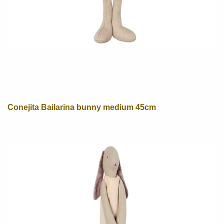
Conejita Bailarina bunny medium 45cm